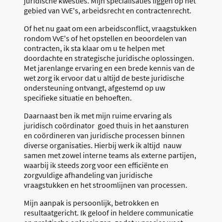
juridische kwesties. Mijn specialisaties liggen op het
gebied van VvE's, arbeidsrecht en contractenrecht.
Of het nu gaat om een arbeidsconflict, vraagstukken
rondom VvE's of het opstellen en beoordelen van
contracten, ik sta klaar om u te helpen met
doordachte en strategische juridische oplossingen.
Met jarenlange ervaring en een brede kennis van de
wet zorg ik ervoor dat u altijd de beste juridische
ondersteuning ontvangt, afgestemd op uw
specifieke situatie en behoeften.
Daarnaast ben ik met mijn ruime ervaring als
juridisch coördinator goed thuis in het aansturen
en coördineren van juridische processen binnen
diverse organisaties. Hierbij werk ik altijd nauw
samen met zowel interne teams als externe partijen,
waarbij ik steeds zorg voor een efficiënte en
zorgvuldige afhandeling van juridische
vraagstukken en het stroomlijnen van processen.
Mijn aanpak is persoonlijk, betrokken en
resultaatgericht. Ik geloof in heldere communicatie